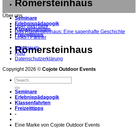
Römersteinhaus
Über uns
Seminare
Erlebnispädagogik
Über das Haus
Klassenfahrten
Das Römersteinhaus: Eine sagenhafte Geschichte
Freizeittipps
Links / Partner
Römersteinhaus
Impressum
AGB
Datenschutzerklärung
Copyright 2026 ©
Cojote Outdoor Events
Seminare
Erlebnispädagogik
Klassenfahrten
Freizeittipps
-
Eine Marke von Cojote Outdoor Events