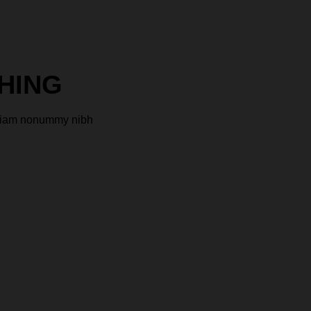
HING
d diam nonummy nibh