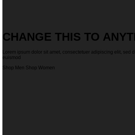
CHANGE THIS TO ANYT
Lorem ipsum dolor sit amet, consectetuer adipiscing elit, se
euismod
Shop Men
Shop Women