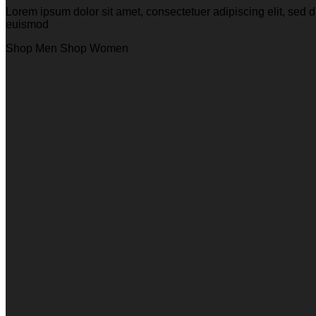
Lorem ipsum dolor sit amet, consectetuer adipiscing elit, se
euismod
Shop Men
Shop Women