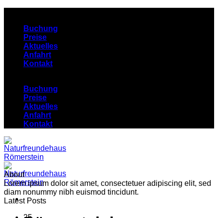
Zum
Eine Marke von Cojote Outdoor Events
Inhalt
Buchung
springen
Preise
Aktuelles
Anfahrt
Kontakt
Buchung
Preise
Aktuelles
Anfahrt
Kontakt
About
Lorem ipsum dolor sit amet, consectetuer adipiscing elit, sed
diam nonummy nibh euismod tincidunt.
Latest Posts
25