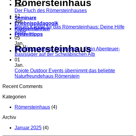
Römersteinhaus
Jan.
Der Fluch des Römersteinhauses
12
Seminare
Jan.
Erlebnispädagogik
Neues Kapitel für das Römersteinhaus: Deine Hilfe
Klassenfahrten
zählt!
Freizeittipps
05
Jan.
Römersteinhaus
Naturfreundehaus Römerstein – Dein Abenteuer-
Basislager auf der Schwäbischen Alb
01
Jan.
Cojote Outdoor Events übernimmt das beliebte
Naturfreundehaus Römerstein
Recent Comments
Kategorien
Römersteinhaus
(4)
Archiv
Januar 2025
(4)